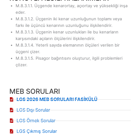
M.8.3.1.1. Üçgende kenarortay, açıortay ve yüksekliği inşa
eder.
M.8.3.1.2. Üçgenin iki kenar uzunluğunun toplamı veya
farkı ile üçüncü kenarının uzunluğunu ilişkilendirir.
M.8.3.1.3. Üçgenin kenar uzunlukları ile bu kenarların
karşısındaki açıların ölçülerini ilişkilendirir.
M.8.3.1.4. Yeterli sayıda elemanının ölçüleri verilen bir
üçgeni çizer.
M.8.3.1.5. Pisagor bağıntısını oluşturur, ilgili problemleri
çözer.
MEB SORULARI
LGS 2026 MEB SORULARI FASİKÜLÜ
LGS Dışı Sorular
LGS Örnek Sorular
LGS Çıkmış Sorular