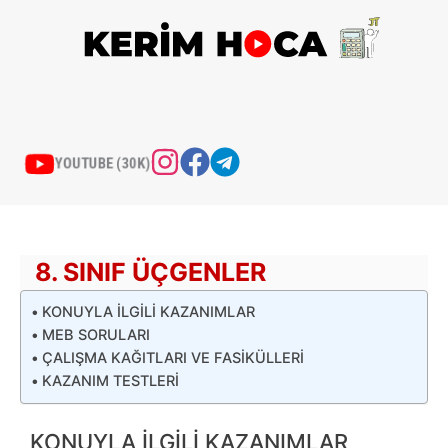
İçeriğe
atla
YOUTUBE (30K)
8. SINIF ÜÇGENLER
KONUYLA İLGİLİ KAZANIMLAR
MEB SORULARI
ÇALIŞMA KAĞITLARI VE FASİKÜLLERİ
KAZANIM TESTLERİ
KONUYLA İLGİLİ KAZANIMLAR