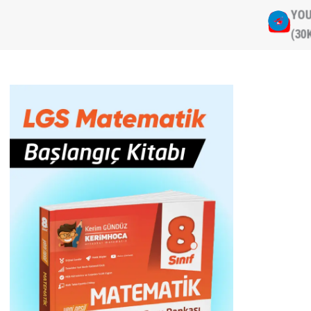
YOU
(30K