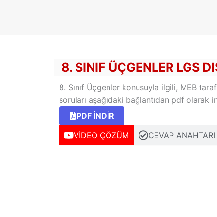
İçeriğe
atla
8. SINIF ÜÇGENLER LGS D
8. Sınıf Üçgenler konusuyla ilgili, MEB ta
soruları aşağıdaki bağlantıdan pdf olarak ind
PDF İNDİR
VİDEO ÇÖZÜM
CEVAP ANAHTARI