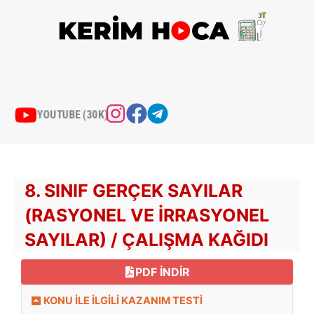
İçeriğe
atla
YOUTUBE (30K)
8. SINIF GERÇEK SAYILAR
(RASYONEL VE İRRASYONEL
SAYILAR) / ÇALIŞMA KAĞIDI
PDF INDIR
KONU ILE İLGILI KAZANIM TESTI