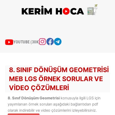
İçeriğe
atla
YOUTUBE (30K)
8. SINIF DÖNÜŞÜM GEOMETRISI
MEB LGS ÖRNEK SORULAR VE
VIDEO ÇÖZÜMLERI
8. Sınıf Dönüşüm Geometrisi
konusuyla ilgili LGS için
yayımlanan örnek soruları aşağıdaki bağlantıdan pdf
olarak indirebilir ve video çözümlerini izleyebilirsiniz.