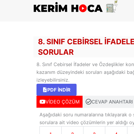
İçeriğe
atla
8. SINIF CEBIRSEL İFADEL
SORULAR
8. Sınıf Cebirsel İfadeler ve Özdeşlikler ko
kazanım düzeyindeki soruları aşağıdaki bağl
izleyebilirsiniz.
PDF İNDİR
VİDEO ÇÖZÜM
CEVAP ANAHTARI
Aşağıdaki soru numaralarına tıklayarak o 
sorulara ait video çözümlerin yer aldığı 