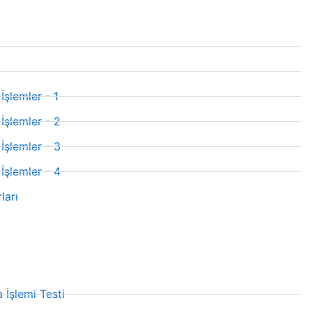
İşlemler - 1
İşlemler - 2
İşlemler - 3
İşlemler - 4
ları
 İşlemi Testi