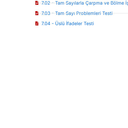
7.02 - Tam Sayılarla Çarpma ve Bölme İş
7.03 - Tam Sayı Problemleri Testi
7.04 - Üslü İfadeler Testi