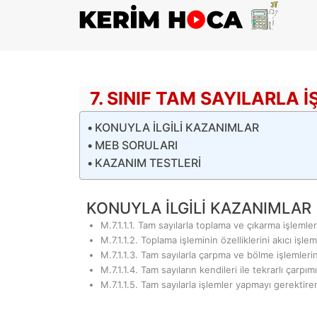
İçeriğe
atla
7. SINIF TAM SAYILARLA 
KONUYLA İLGİLİ KAZANIMLAR
MEB SORULARI
KAZANIM TESTLERİ
KONUYLA İLGİLİ KAZANIMLAR
M.7.1.1.1. Tam sayılarla toplama ve çıkarma işlemleri
M.7.1.1.2. Toplama işleminin özelliklerini akıcı işlem
M.7.1.1.3. Tam sayılarla çarpma ve bölme işlemlerin
M.7.1.1.4. Tam sayıların kendileri ile tekrarlı çarpım
M.7.1.1.5. Tam sayılarla işlemler yapmayı gerektire