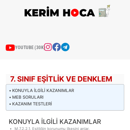
İçeriğe
atla
YOUTUBE (30K)
7. SINIF EŞITLIK VE DENKLEM
KONUYLA İLGİLİ KAZANIMLAR
MEB SORULARI
KAZANIM TESTLERİ
KONUYLA İLGİLİ KAZANIMLAR
M.7.2.2.1. Eşitliğin korunumu ilkesini anlar.