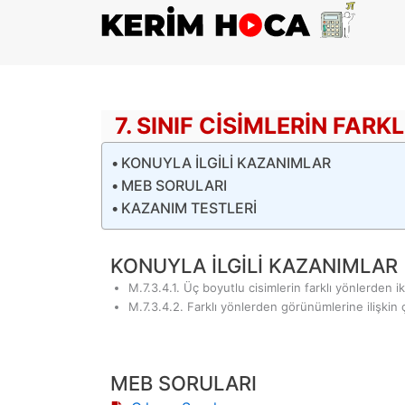
İçeriğe
atla
7. SINIF CISIMLERIN FA
KONUYLA İLGİLİ KAZANIMLAR
MEB SORULARI
KAZANIM TESTLERİ
KONUYLA İLGİLİ KAZANIMLAR
M.7.3.4.1. Üç boyutlu cisimlerin farklı yönlerden i
M.7.3.4.2. Farklı yönlerden görünümlerine ilişkin çi
MEB SORULARI