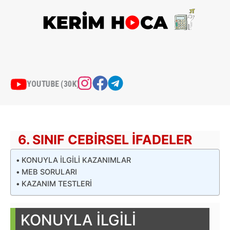
İçeriğe
atla
YOUTUBE (30K)
6. SINIF CEBIRSEL İFADELER
KONUYLA İLGİLİ KAZANIMLAR
MEB SORULARI
KAZANIM TESTLERİ
KONUYLA İLGİLİ