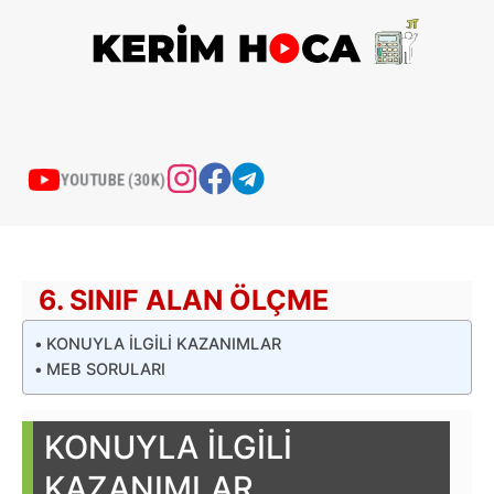
İçeriğe
atla
YOUTUBE (30K)
6. SINIF ALAN ÖLÇME
KONUYLA İLGİLİ KAZANIMLAR
MEB SORULARI
KONUYLA İLGİLİ
KAZANIMLAR